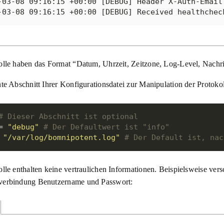
-03-08 09:16:15 +00:00 [DEBUG] Header X-Auth-Email 
-03-08 09:16:15 +00:00 [DEBUG] Received healthchec
olle haben das Format “Datum, Uhrzeit, Zeitzone, Log-Level, Nachri
te Abschnitt Ihrer Konfigurationsdatei zur Manipulation der Protoko
# Dieser Abschnitt ist optional
= 
"debug"
# Der Defaultwert ist "info"
 
"/var/log/bomnipotent.log"
# Der Default ist, nac
lle enthalten keine vertraulichen Informationen. Beispielsweise vers
erbindung Benutzername und Passwort: