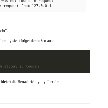
was not found in request

k request from 127.0.0.1
cht”.
llierung sieht folgendermaßen aus:
h stdout zu loggen
chleiert die Benachrichtigung über die